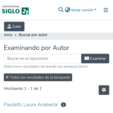
Iniciar sesión
INICIO
EBOOK21
SECRETARÍA DE
Subir
INVESTIGACIÓN
PREGUNTAS FRECUENTES
CONTACTO
Inicio
Buscar por autor
Examinando por Autor
Examinar
Seleccione resultados tecleando las primeras letras
Todos los resultados de la búsqueda
Mostrando
1 - 1 de 1
Pauletti, Laura Anabella
1