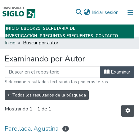
(current)
Iniciar sesión
INICIO
EBOOK21
SECRETARÍA DE
Subir
INVESTIGACIÓN
PREGUNTAS FRECUENTES
CONTACTO
Inicio
Buscar por autor
Examinando por Autor
Examinar
Seleccione resultados tecleando las primeras letras
Todos los resultados de la búsqueda
Mostrando
1 - 1 de 1
Parellada, Agustina
1