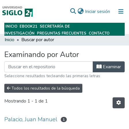
(current)
Iniciar sesión
INICIO
EBOOK21
SECRETARÍA DE
Subir
INVESTIGACIÓN
PREGUNTAS FRECUENTES
CONTACTO
Inicio
Buscar por autor
Examinando por Autor
Examinar
Seleccione resultados tecleando las primeras letras
Todos los resultados de la búsqueda
Mostrando
1 - 1 de 1
Palacio, Juan Manuel
1