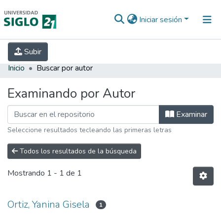
Iniciar sesión
INICIO
EBOOK21
SECRETARÍA DE
Subir
INVESTIGACIÓN
PREGUNTAS FRECUENTES
CONTACTO
Inicio
Buscar por autor
Examinando por Autor
Examinar
Seleccione resultados tecleando las primeras letras
Todos los resultados de la búsqueda
Mostrando
1 - 1 de 1
Ortiz, Yanina Gisela
1