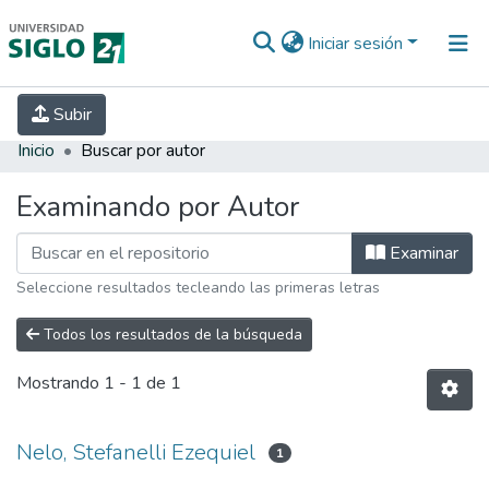
Iniciar sesión
INICIO
EBOOK21
SECRETARÍA DE
Subir
INVESTIGACIÓN
PREGUNTAS FRECUENTES
CONTACTO
Inicio
Buscar por autor
Examinando por Autor
Examinar
Seleccione resultados tecleando las primeras letras
Todos los resultados de la búsqueda
Mostrando
1 - 1 de 1
Nelo, Stefanelli Ezequiel
1