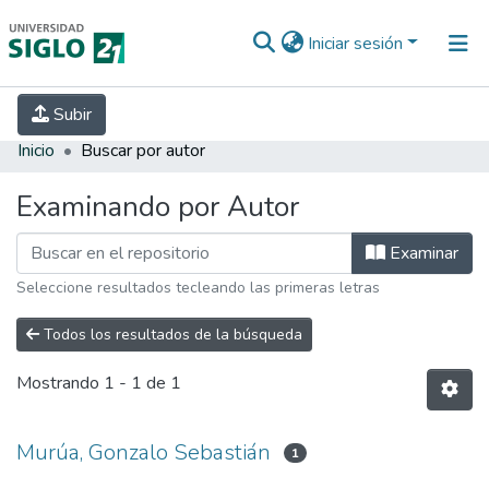
Iniciar sesión
INICIO
EBOOK21
SECRETARÍA DE
Subir
INVESTIGACIÓN
PREGUNTAS FRECUENTES
CONTACTO
Inicio
Buscar por autor
Examinando por Autor
Examinar
Seleccione resultados tecleando las primeras letras
Todos los resultados de la búsqueda
Mostrando
1 - 1 de 1
Murúa, Gonzalo Sebastián
1