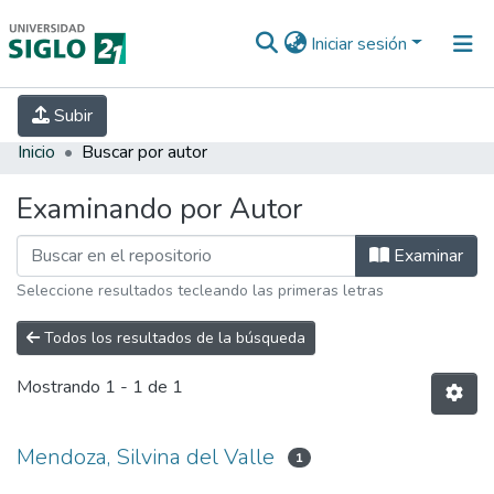
Iniciar sesión
INICIO
EBOOK21
SECRETARÍA DE
Subir
INVESTIGACIÓN
PREGUNTAS FRECUENTES
CONTACTO
Inicio
Buscar por autor
Examinando por Autor
Examinar
Seleccione resultados tecleando las primeras letras
Todos los resultados de la búsqueda
Mostrando
1 - 1 de 1
Mendoza, Silvina del Valle
1