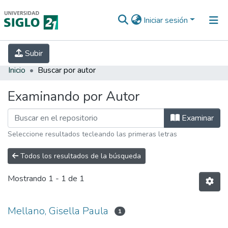
Iniciar sesión
INICIO
EBOOK21
SECRETARÍA DE
Subir
INVESTIGACIÓN
PREGUNTAS FRECUENTES
CONTACTO
Inicio
Buscar por autor
Examinando por Autor
Examinar
Seleccione resultados tecleando las primeras letras
Todos los resultados de la búsqueda
Mostrando
1 - 1 de 1
Mellano, Gisella Paula
1