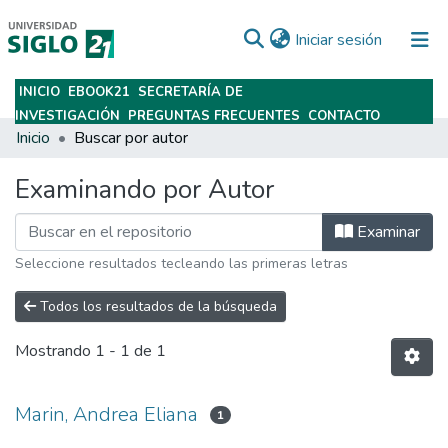
(current)
Iniciar sesión
INICIO
EBOOK21
SECRETARÍA DE
Subir
INVESTIGACIÓN
PREGUNTAS FRECUENTES
CONTACTO
Inicio
Buscar por autor
Examinando por Autor
Examinar
Seleccione resultados tecleando las primeras letras
Todos los resultados de la búsqueda
Mostrando
1 - 1 de 1
Marin, Andrea Eliana
1