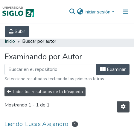
Iniciar sesión
INICIO
EBOOK21
SECRETARÍA DE
Subir
INVESTIGACIÓN
PREGUNTAS FRECUENTES
CONTACTO
Inicio
Buscar por autor
Examinando por Autor
Examinar
Seleccione resultados tecleando las primeras letras
Todos los resultados de la búsqueda
Mostrando
1 - 1 de 1
Liendo, Lucas Alejandro
1