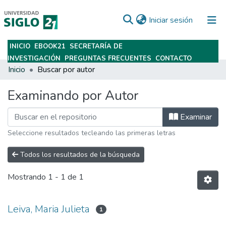
(current)
Iniciar sesión
INICIO
EBOOK21
SECRETARÍA DE
Subir
INVESTIGACIÓN
PREGUNTAS FRECUENTES
CONTACTO
Inicio
Buscar por autor
Examinando por Autor
Examinar
Seleccione resultados tecleando las primeras letras
Todos los resultados de la búsqueda
Mostrando
1 - 1 de 1
Leiva, Maria Julieta
1