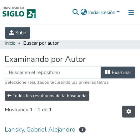
Iniciar sesión
INICIO
EBOOK21
SECRETARÍA DE
Subir
INVESTIGACIÓN
PREGUNTAS FRECUENTES
CONTACTO
Inicio
Buscar por autor
Examinando por Autor
Examinar
Seleccione resultados tecleando las primeras letras
Todos los resultados de la búsqueda
Mostrando
1 - 1 de 1
Lansky, Gabriel Alejandro
1