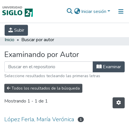
Iniciar sesión
INICIO
EBOOK21
SECRETARÍA DE
Subir
INVESTIGACIÓN
PREGUNTAS FRECUENTES
CONTACTO
Inicio
Buscar por autor
Examinando por Autor
Examinar
Seleccione resultados tecleando las primeras letras
Todos los resultados de la búsqueda
Mostrando
1 - 1 de 1
López Ferla, María Verónica
1