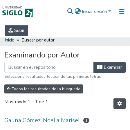
Iniciar sesión
INICIO
EBOOK21
SECRETARÍA DE
Subir
INVESTIGACIÓN
PREGUNTAS FRECUENTES
CONTACTO
Inicio
Buscar por autor
Examinando por Autor
Examinar
Seleccione resultados tecleando las primeras letras
Todos los resultados de la búsqueda
Mostrando
1 - 1 de 1
Gauna Gómez, Noelia Marisel
1