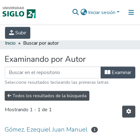
Iniciar sesión
INICIO
EBOOK21
SECRETARÍA DE
Subir
INVESTIGACIÓN
PREGUNTAS FRECUENTES
CONTACTO
Inicio
Buscar por autor
Examinando por Autor
Examinar
Seleccione resultados tecleando las primeras letras
Todos los resultados de la búsqueda
Mostrando
1 - 1 de 1
Gómez, Ezequiel Juan Manuel
1