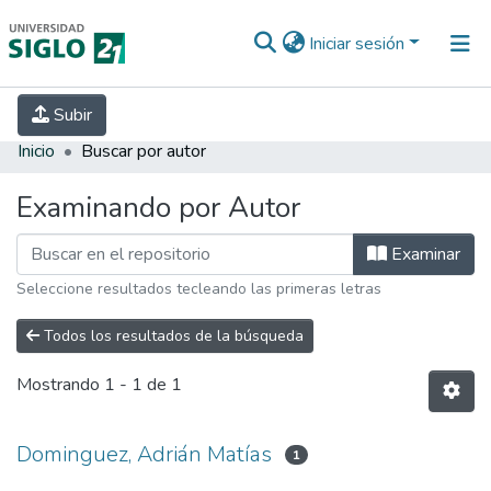
Iniciar sesión
INICIO
EBOOK21
SECRETARÍA DE
Subir
INVESTIGACIÓN
PREGUNTAS FRECUENTES
CONTACTO
Inicio
Buscar por autor
Examinando por Autor
Examinar
Seleccione resultados tecleando las primeras letras
Todos los resultados de la búsqueda
Mostrando
1 - 1 de 1
Dominguez, Adrián Matías
1