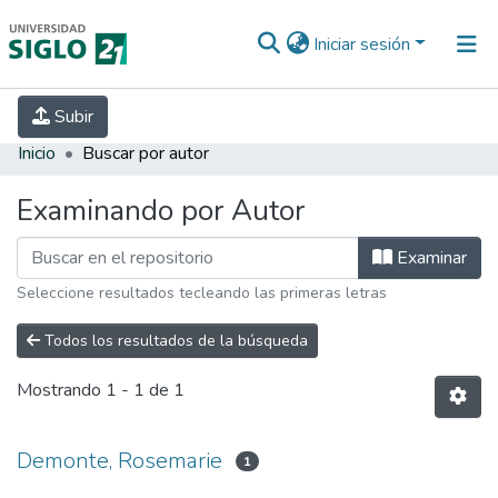
Iniciar sesión
INICIO
EBOOK21
SECRETARÍA DE
Subir
INVESTIGACIÓN
PREGUNTAS FRECUENTES
CONTACTO
Inicio
Buscar por autor
Examinando por Autor
Examinar
Seleccione resultados tecleando las primeras letras
Todos los resultados de la búsqueda
Mostrando
1 - 1 de 1
Demonte, Rosemarie
1