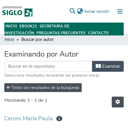
(current)
Iniciar sesión
INICIO
EBOOK21
SECRETARÍA DE
Subir
INVESTIGACIÓN
PREGUNTAS FRECUENTES
CONTACTO
Inicio
Buscar por autor
Examinando por Autor
Examinar
Seleccione resultados tecleando las primeras letras
Todos los resultados de la búsqueda
Mostrando
1 - 1 de 1
Ceroni, María Paula
1