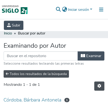
Iniciar sesión
INICIO
EBOOK21
SECRETARÍA DE
Subir
INVESTIGACIÓN
PREGUNTAS FRECUENTES
CONTACTO
Inicio
Buscar por autor
Examinando por Autor
Examinar
Seleccione resultados tecleando las primeras letras
Todos los resultados de la búsqueda
Mostrando
1 - 1 de 1
Córdoba, Bárbara Antonela
1