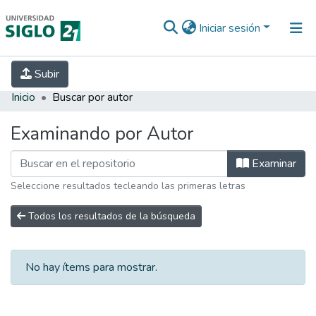
Iniciar sesión
INICIO
EBOOK21
SECRETARÍA DE
Subir
INVESTIGACIÓN
PREGUNTAS FRECUENTES
CONTACTO
Inicio
Buscar por autor
Examinando por Autor
Examinar
Seleccione resultados tecleando las primeras letras
Todos los resultados de la búsqueda
No hay ítems para mostrar.