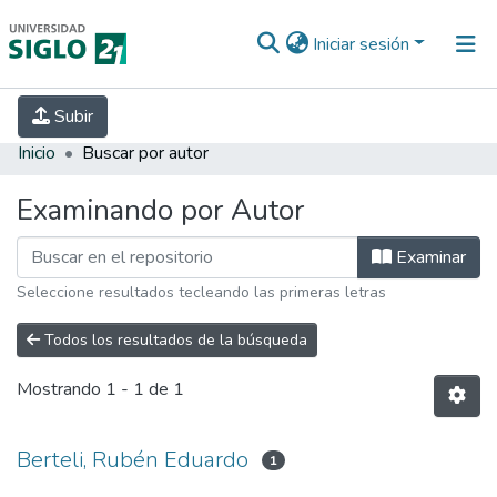
Iniciar sesión
INICIO
EBOOK21
SECRETARÍA DE
Subir
INVESTIGACIÓN
PREGUNTAS FRECUENTES
CONTACTO
Inicio
Buscar por autor
Examinando por Autor
Examinar
Seleccione resultados tecleando las primeras letras
Todos los resultados de la búsqueda
Mostrando
1 - 1 de 1
Berteli, Rubén Eduardo
1