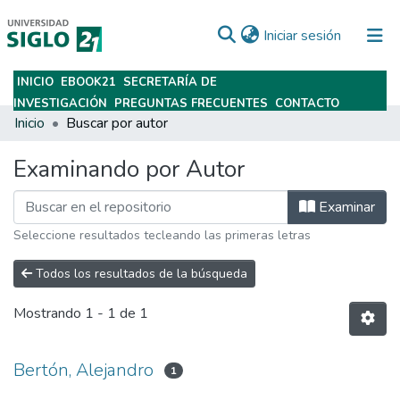
(current)
Iniciar sesión
INICIO
EBOOK21
SECRETARÍA DE
Subir
INVESTIGACIÓN
PREGUNTAS FRECUENTES
CONTACTO
Inicio
Buscar por autor
Examinando por Autor
Examinar
Seleccione resultados tecleando las primeras letras
Todos los resultados de la búsqueda
Mostrando
1 - 1 de 1
Bertón, Alejandro
1