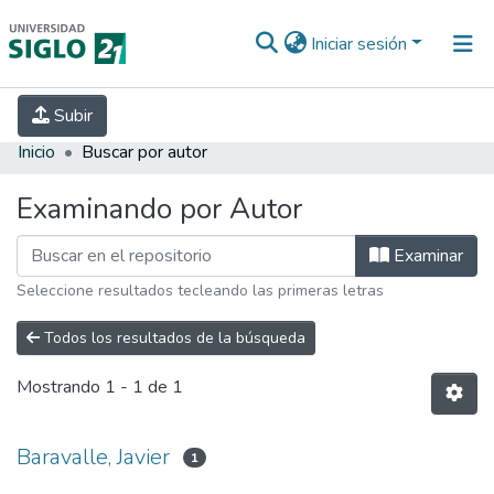
Iniciar sesión
INICIO
EBOOK21
SECRETARÍA DE
Subir
INVESTIGACIÓN
PREGUNTAS FRECUENTES
CONTACTO
Inicio
Buscar por autor
Examinando por Autor
Examinar
Seleccione resultados tecleando las primeras letras
Todos los resultados de la búsqueda
Mostrando
1 - 1 de 1
Baravalle, Javier
1