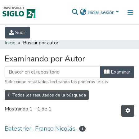
Iniciar sesión
INICIO
EBOOK21
SECRETARÍA DE
Subir
INVESTIGACIÓN
PREGUNTAS FRECUENTES
CONTACTO
Inicio
Buscar por autor
Examinando por Autor
Examinar
Seleccione resultados tecleando las primeras letras
Todos los resultados de la búsqueda
Mostrando
1 - 1 de 1
Balestrieri, Franco Nicolás
1