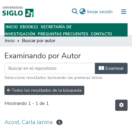
(current)
Iniciar sesión
INICIO
EBOOK21
SECRETARÍA DE
Subir
INVESTIGACIÓN
PREGUNTAS FRECUENTES
CONTACTO
Inicio
Buscar por autor
Examinando por Autor
Examinar
Seleccione resultados tecleando las primeras letras
Todos los resultados de la búsqueda
Mostrando
1 - 1 de 1
Acost, Carla Janina
1