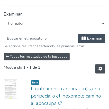
Examinar
Examinando Producción Científica po
Examinar
Seleccione resultados tecleando las primeras letras
Todos los resultados de la búsqueda
Mostrando
1 - 1 de 1
Item type:
,
Ítem
La inteligencia artificial (ia): ¿una
peripecia, o el inexorable camino
al apocalipsis?